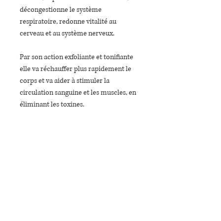
décongestionne le système
respiratoire, redonne vitalité au
cerveau et au système nerveux.
Par son action exfoliante et tonifiante
elle va réchauffer plus rapidement le
corps et va aider à stimuler la
circulation sanguine et les muscles, en
éliminant les toxines.
Ce soin est parfaitement recommandé
lors des changements de saisons. Il
soutient votre système immunitaire.
durée du soin : 1h
Réception du bon cadeau