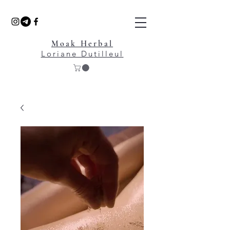
Moak Herbal
Loriane Du
tilleul