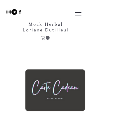
Moak Herbal
Loriane Du
tilleul