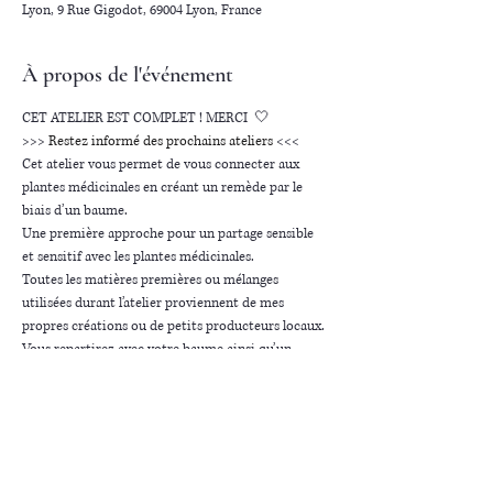
Lyon, 9 Rue Gigodot, 69004 Lyon, France
À propos de l'événement
CET ATELIER EST COMPLET ! MERCI  🤍
>>> 
Restez informé des prochains ateliers 
<<<
Cet atelier vous permet de vous connecter aux 
plantes médicinales en créant un remède par le 
biais d’un baume.
Une première approche pour un partage sensible 
et sensitif avec les plantes médicinales.
Toutes les matières premières ou mélanges 
utilisées durant l’atelier proviennent de mes 
propres créations ou de petits producteurs locaux. 
Vous repartirez avec votre baume ainsi qu’un 
carnet de recettes pour poursuivre chez vous cette 
alliance végétale.
Afficher plus