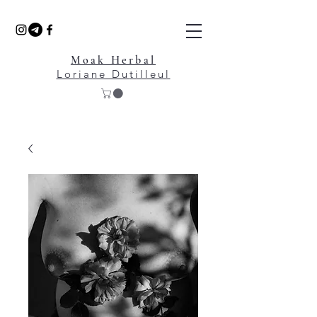
Moak Herbal
Loriane Du
tilleul