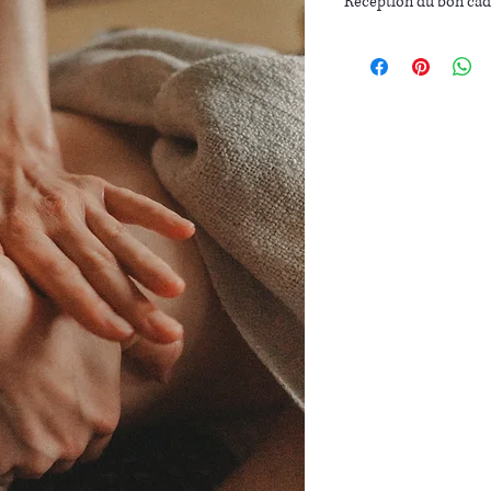
Réception du bon ca
Suite à votre achat, vous
télécharger et à imprime
Un code cadeau vous sera
afin que la personne pui