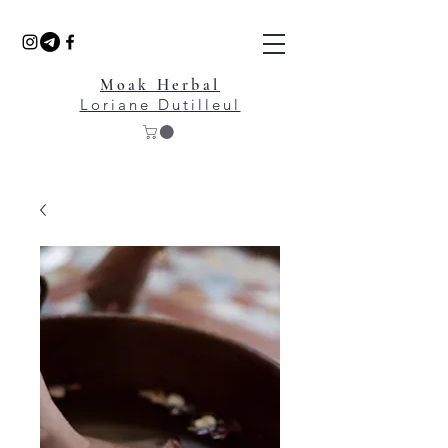
Moak Herbal
Loriane Du
tilleul