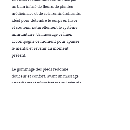
un bain infusé de fleurs, de plantes
médicinales et de sels reminéralisants,
idéal pour détendre le corps en hiver
et soutenir naturellement le système
immunitaire. Un massage crânien
accompagne ce moment pour apaiser
le mental et revenir au moment
présent.
Le gommage des pieds redonne
douceur et confort, avant un massage
revitalisant et réconfortant qui stimule
la circulation, réchauffe en profondeur
et redonne énergie.
Un soin chaleureux et protecteur pour
traverser l’hiver en douceur.